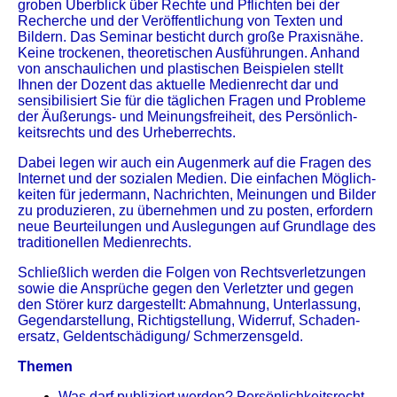
groben Überblick über Rechte und Pflichten bei der
Recherche und der Veröffentlichung von Texten und
Bildern. Das Seminar besticht durch große Praxisnähe.
Keine trockenen, theoretischen Ausführungen. Anhand
von an­schau­lichen und plastischen Bei­spie­len stellt
Ihnen der Dozent das aktuelle Medien­recht dar und
sensi­bilisiert Sie für die täglichen Fragen und Probleme
der Äußerungs- und Meinungsfreiheit, des Persönlich­
keitsrechts und des Urheberrechts.
Dabei legen wir auch ein Augenmerk auf die Fragen des
Internet und der sozialen Medien. Die einfachen Möglich­
keiten für jedermann, Nachrichten, Meinungen und Bilder
zu produzieren, zu übernehmen und zu posten, erfordern
neue Beur­teilungen und Auslegungen auf Grund­lage des
traditionellen Medienrechts.
Schließlich werden die Folgen von Rechtsverletzungen
sowie die Ansprüche gegen den Verletzter und gegen
den Störer kurz dargestellt: Abmahnung, Unterlassung,
Gegendarstellung, Richtigstellung, Widerruf, Schaden­
ersatz, Geldentschädigung/ Schmerzensgeld.
Themen
Was darf publiziert werden? Persönlichkeitsrecht